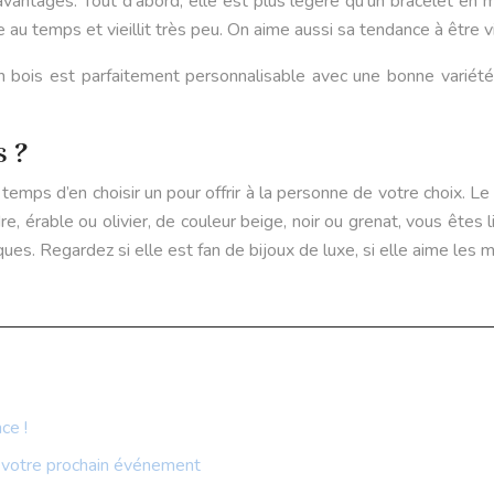
vantages. Tout d’abord, elle est plus légère qu’un bracelet en mé
e au temps et vieillit très peu. On aime aussi sa tendance à être v
n bois est parfaitement personnalisable avec une bonne variété 
 ?
emps d’en choisir un pour offrir à la personne de votre choix. Le 
 érable ou olivier, de couleur beige, noir ou grenat, vous êtes lib
es. Regardez si elle est fan de bijoux de luxe, si elle aime les mo
ce !
r votre prochain événement