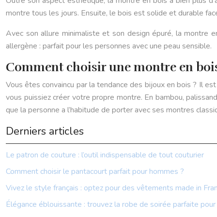
Outre son aspect esthétique, la montre en bois a bien plus d’a
montre tous les jours. Ensuite, le bois est solide et durable fac
Avec son allure minimaliste et son design épuré, la montre e
allergène : parfait pour les personnes avec une peau sensible.
Comment choisir une montre en bois
Vous êtes convaincu par la tendance des bijoux en bois ? Il est t
vous puissiez créer votre propre montre. En bambou, palissandre,
que la personne a l’habitude de porter avec ses montres classiqu
Derniers articles
Le patron de couture : l’outil indispensable de tout couturier
Comment choisir le pantacourt parfait pour hommes ?
Vivez le style français : optez pour des vêtements made in Fran
Élégance éblouissante : trouvez la robe de soirée parfaite pou