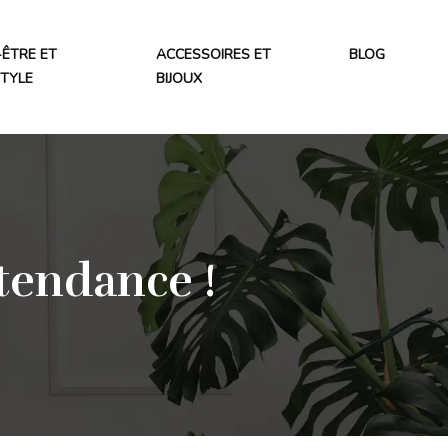
-ÊTRE ET
ACCESSOIRES ET
BLOG
STYLE
BIJOUX
 tendance !